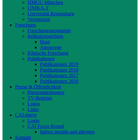
HMGU München
UNIKA-T
Universität Regensburg
Vernetzung
Forschung
Forschungsprogramm
Indikationsgebiete
Haut
Atemwege
Klinische Forschung
Publikationen
Publikationen 2019
Publikationen 2018
Publikationen 2017
Publikationen 2016
Presse & Öffentlichkeit
Pressemitteilungen
TV-Beiträge
Logos
Links
CAI-intern
Login
CAI Focus Round
Indoor moulds and allergies
Kontakt