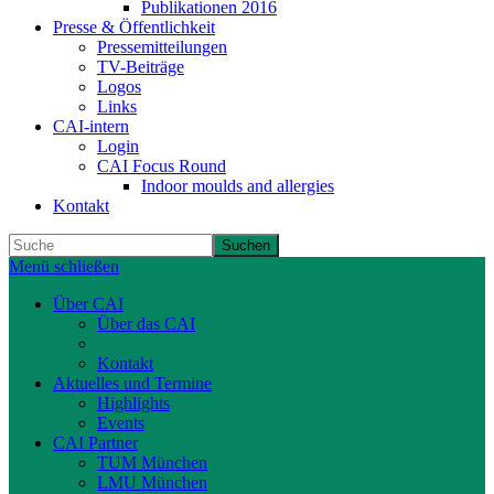
Publikationen 2016
Presse & Öffentlichkeit
Pressemitteilungen
TV-Beiträge
Logos
Links
CAI-intern
Login
CAI Focus Round
Indoor moulds and allergies
Kontakt
Suchen
Menü schließen
Über CAI
Über das CAI
Ziele
Kontakt
Aktuelles und Termine
Highlights
Events
CAI Partner
TUM München
LMU München